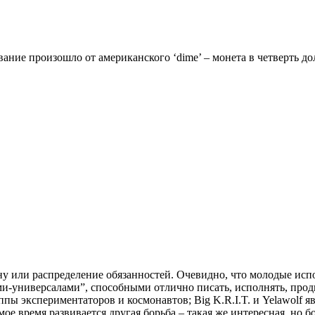
ание произошло от американского ‘dime’ – монета в четверть долл
 или распределение обязанностей. Очевидно, что молодые испол
ами-универсалами”, способными отлично писать, исполнять, прод
пы экспериментаторов и космонавтов; Big K.R.I.T. и Yelawolf я
мое время развивается другая борьба – такая же интересная, но б