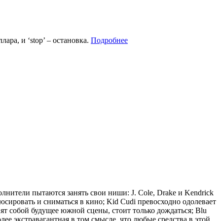
ара, и ‘stop’ – остановка.
Подробнее
нители пытаются занять свои ниши: J. Cole, Drake и Kendrick
юсировать и сниматься в кино; Kid Cudi превосходно одолевает
вят собой будущее южной сцены, стоит только дождаться; Blu
олее экстравагантная в том смысле, что любые средства в этой