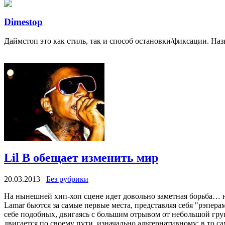
Dimestop
Даймстоп это как стиль, так и способ остановки/фиксации. Назв
Lil B обещает изменить мир
20.03.2013
Без рубрики
На нынешней хип-хоп сцене идет довольно заметная борьба… ну
Lamar бьются за самые первые места, представляя себя "рэпер
себе подобных, двигаясь с большим отрывом от небольшой груп
двигается по своему пути, изначально альтернативному; в то са