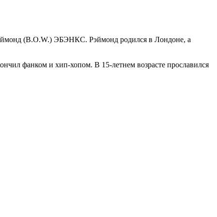
эймонд (B.O.W.) ЭБЭНКС. Рэймонд родился в Лондоне, а
нчил фанком и хип-хопом. В 15-летнем возрасте прославился