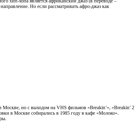
ного хип-хопа является африканский джаз (в переводе –
направление. Но если рассматривать афро-джаз как
 Москве, но с выходом на VHS фильмов «Breakin’», «Breakin’ 2
вки в Москве собирались в 1985 году в кафе «Молоко».
ры.