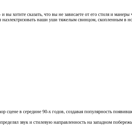
– и вы хотите сказать, что вы не зависаете от его стиля и манер
бы наэлектризовать наши уши тяжелым свинцом, скопленным в но
op сцене в середине 90-х годов, создавая популярность появивше
пределял звук и стилевую направленность на западном побережье