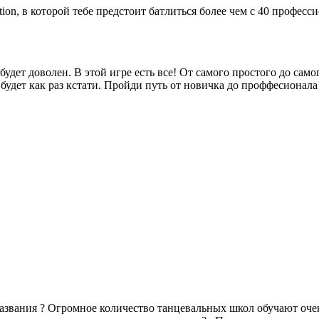
Action, в которой тебе предстоит батлиться более чем с 40 профе
удет доволен. В этой игре есть все! От самого простого до са
 будет как раз кстати. Пройди путь от новичка до проффесионала
 названия ? Огромное количество танцевальных школ обучают оч