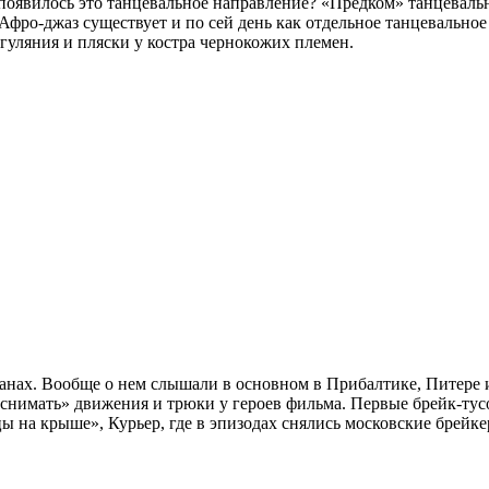
е появилось это танцевальное направление? «Предком» танцеваль
ро-джаз существует и по сей день как отдельное танцевальное 
 гуляния и пляски у костра чернокожих племен.
ранах. Вообще о нем слышали в основном в Прибалтике, Питере и
«снимать» движения и трюки у героев фильма. Первые брейк-тусо
 на крыше», Курьер, где в эпизодах снялись московские брейке