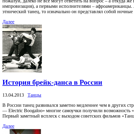
пожалуй, далеко не все могут ответить на вопрос – а откуда ж
импровизация), а первыми исполнителями – афроамериканцы. Аф
этнический танец, то изначально он представлял собой ночные
Далее
История брейк-данса в России
13.04.2013
Танцы
В России танец развивался заметно медленнее чем в других ст
— Electric Boogaloo» многие самоучки получили возможность 
Первый заметный всплеск с выходом советских фильмов «Танцы
Далее