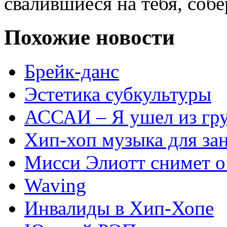
свалившиеся на тебя, собе
Похожие новости
Брейк-данс
Эстетика субкультуры
АССАИ – Я ушел из г
Хип-хоп музыка для за
Мисси Элиотт снимет о
Waving
Инвалиды в Хип-Хопе