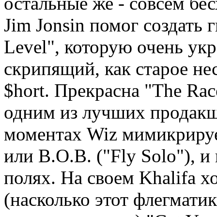
остальные же - совсем бе
Jim Jonsin помог создат
Level", которую очень ук
скрипящий, как старое не
$hort. Прекрасна "The Rac
одним из лучших продакш
моментах Wiz мимикрируе
или B.O.B. ("Fly Solo"), 
полях. На своем Khalifa 
(насколько этот флегмати