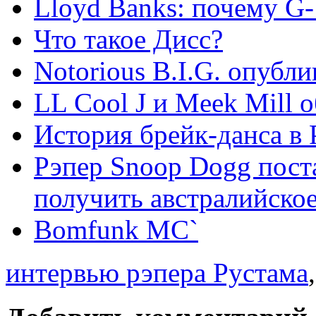
Lloyd Banks: почему G-
Что такое Дисс?
Notorious B.I.G. опубл
LL Cool J и Meek Mill 
История брейк-данса в 
Рэпер Snoop Dogg пост
получить австралийское
Bomfunk MC`
интервью рэпера Рустама