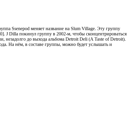
руппа Ssenepod меняет название на Slum Village. Эту группу
2000]. J Dilla покинул группу в 2002-м, чтобы сконцентрироваться
незадолго до выхода альбома Detroit Deli (A Taste of Detroit).
года. На нём, в составе группы, можно будет услышать и