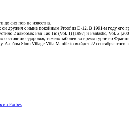
и до сих пор не известна.
-х он дружил с ныне покойным Proof из D-12. В 1991-м году его г
стило 2 альбома: Fan-Tas-Tic (Vol. 1) [1997] и Fantastic, Vol. 2 [
 состоянию здоровья, тяжело заболев во время турне во Франции, 
у. Альбом Slum Village Villa Manifesto выйдет 22 сентября этого 
сии Forbes