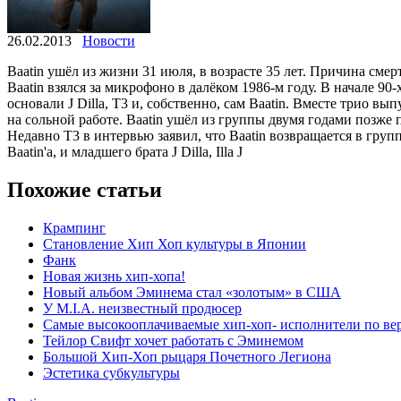
26.02.2013
Новости
Baatin ушёл из жизни 31 июля, в возрасте 35 лет. Причина смерт
Baatin взялся за микрофоно в далёком 1986-м году. В начале 90
основали J Dilla, T3 и, собственно, сам Baatin. Вместе трио выпу
на сольной работе. Baatin ушёл из группы двумя годами позже по
Недавно T3 в интервью заявил, что Baatin возвращается в групп
Baatin'a, и младшего брата J Dilla, Illa J
Похожие статьи
Крампинг
Становление Хип Хоп культуры в Японии
Фанк
Новая жизнь хип-хопа!
Новый альбом Эминема стал «золотым» в США
У M.I.A. неизвестный продюсер
Самые высокооплачиваемые хип-хоп- исполнители по вер
Тейлор Свифт хочет работать с Эминемом
Большой Хип-Хоп рыцаря Почетного Легиона
Эстетика субкультуры