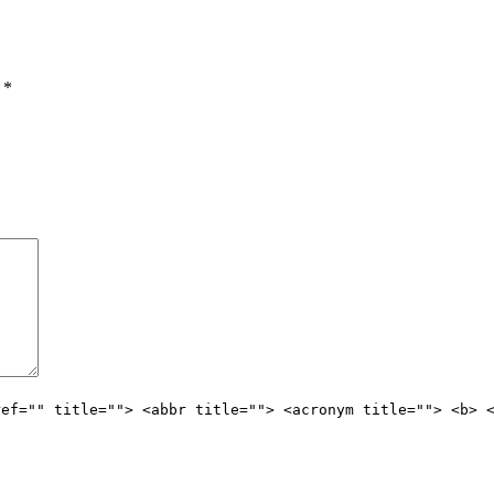
ы
*
ref="" title=""> <abbr title=""> <acronym title=""> <b> 