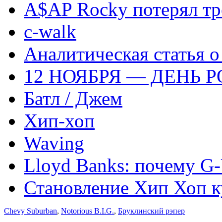
A$AP Rocky потерял тр
c-walk
Аналитическая статья о
12 НОЯБРЯ — ДЕНЬ
Батл / Джем
Хип-хоп
Waving
Lloyd Banks: почему G-
Становление Хип Хоп к
Chevy Suburban
,
Notorious B.I.G.
,
Бруклинский рэпер