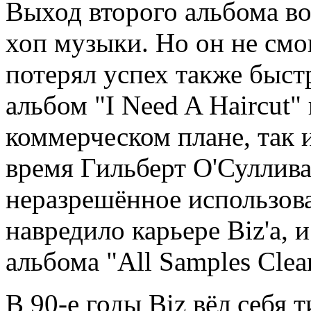
Выход второго альбома во
хоп музыки. Но он не смо
потерял успех также быстр
альбом "I Need A Haircut" 
коммерческом плане, так 
время Гильберт О'Сулливан
неразрешённое использов
навредило карьере Biz'а, 
альбома "All Samples Clea
В 90-е годы Biz вёл себя т