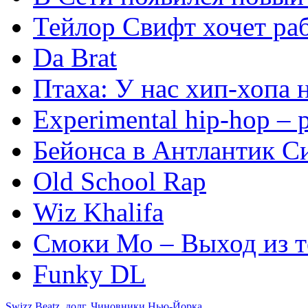
Тейлор Свифт хочет ра
Da Brat
Птаха: У нас хип-хопа 
Experimental hip-hop –
Бейонса в Антлантик С
Old School Rap
Wiz Khalifa
Смоки Мо – Выход из 
Funky DL
Swizz Beatz
,
долг
,
Чиновники Нью-Йорка