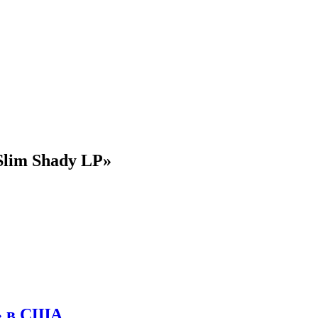
lim Shady LP»
» в США